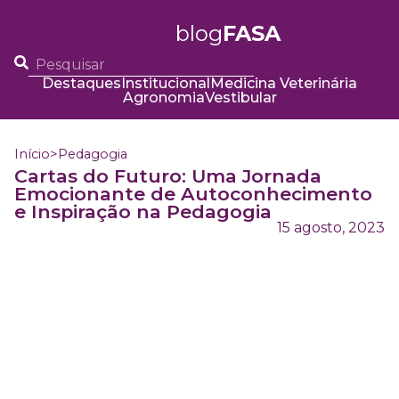
blog
FASA
Destaques
Institucional
Medicina Veterinária
Agronomia
Vestibular
Início
>
Pedagogia
Cartas do Futuro: Uma Jornada
Emocionante de Autoconhecimento
e Inspiração na Pedagogia
15 agosto, 2023