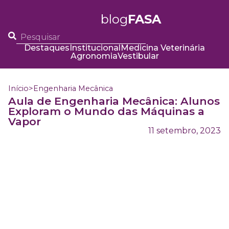
blog
FASA
Destaques
Institucional
Medicina Veterinária
Agronomia
Vestibular
Início
>
Engenharia Mecânica
Aula de Engenharia Mecânica: Alunos
Exploram o Mundo das Máquinas a
Vapor
11 setembro, 2023