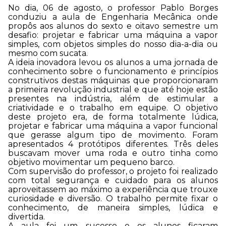
No dia, 06 de agosto, o professor Pablo Borges
conduziu a aula de Engenharia Mecânica onde
propôs aos alunos do sexto e oitavo semestre um
desafio: projetar e fabricar uma máquina a vapor
simples, com objetos simples do nosso dia-a-dia ou
mesmo com sucata.
A ideia inovadora levou os alunos a uma jornada de
conhecimento sobre o funcionamento e princípios
construtivos destas máquinas que proporcionaram
a primeira revolução industrial e que até hoje estão
presentes na indústria, além de estimular a
criatividade e o trabalho em equipe. O objetivo
deste projeto era, de forma totalmente lúdica,
projetar e fabricar uma máquina a vapor funcional
que gerasse algum tipo de movimento. Foram
apresentados 4 protótipos diferentes. Três deles
buscavam mover uma roda e outro tinha como
objetivo movimentar um pequeno barco.
Com supervisão do professor, o projeto foi realizado
com total segurança e cuidado para os alunos
aproveitassem ao máximo a experiência que trouxe
curiosidade e diversão. O trabalho permite fixar o
conhecimento, de maneira simples, lúdica e
divertida.
A aula foi um sucesso e os alunos ficaram