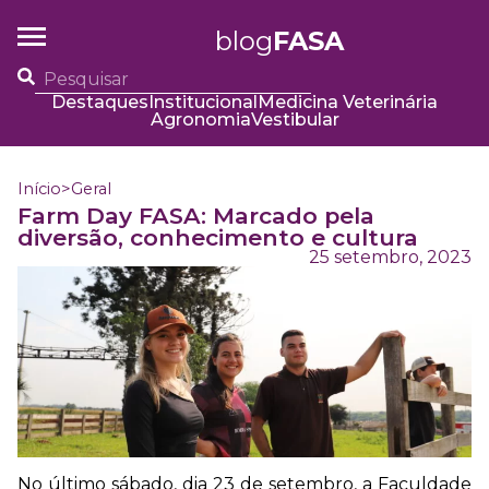
blog
FASA
Destaques
Institucional
Medicina Veterinária
Agronomia
Vestibular
Início
>
Geral
Farm Day FASA: Marcado pela
diversão, conhecimento e cultura
25 setembro, 2023
No último sábado, dia 23 de setembro, a Faculdade