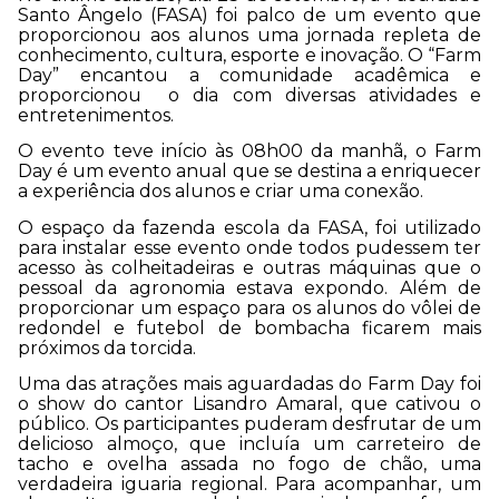
Santo Ângelo (FASA) foi palco de um evento que
proporcionou aos alunos uma jornada repleta de
conhecimento, cultura, esporte e inovação. O “Farm
Day” encantou a comunidade acadêmica e
proporcionou o dia com diversas atividades e
entretenimentos.
O evento teve início às 08h00 da manhã, o Farm
Day é um evento anual que se destina a enriquecer
a experiência dos alunos e criar uma conexão.
O espaço da fazenda escola da FASA, foi utilizado
para instalar esse evento onde todos pudessem ter
acesso às colheitadeiras e outras máquinas que o
pessoal da agronomia estava expondo. Além de
proporcionar um espaço para os alunos do vôlei de
redondel e futebol de bombacha ficarem mais
próximos da torcida.
Uma das atrações mais aguardadas do Farm Day foi
o show do cantor Lisandro Amaral, que cativou o
público. Os participantes puderam desfrutar de um
delicioso almoço, que incluía um carreteiro de
tacho e ovelha assada no fogo de chão, uma
verdadeira iguaria regional. Para acompanhar, um