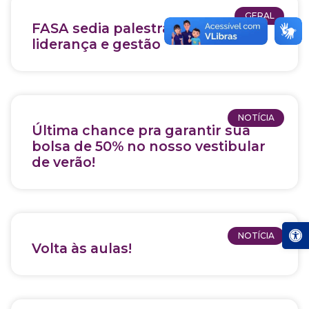
GERAL
FASA sedia palestra sobre
liderança e gestão
NOTÍCIA
Última chance pra garantir sua
bolsa de 50% no nosso vestibular
de verão!
Abrir a
NOTÍCIA
Volta às aulas!