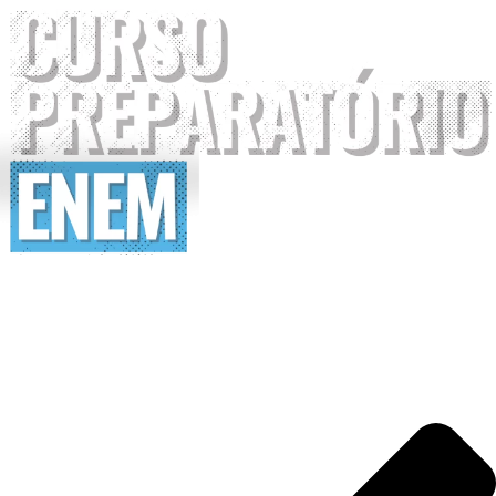
A sua aprovação no ENEM
começa agora!
A preparação mais completa e conectada para garantir
a sua vaga na universidade.