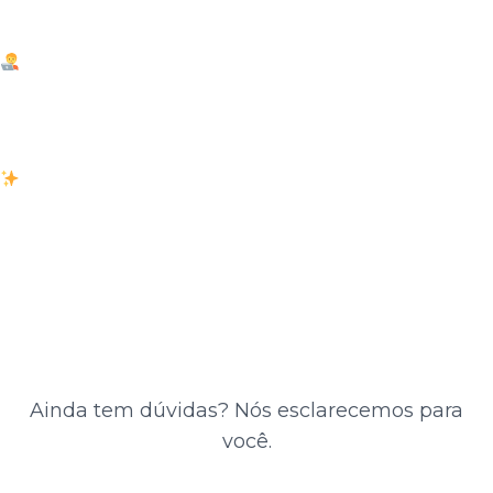
valor acessível, para competir de igual para igual.
Trabalhador-Estudante
Precisa de flexibilidade total, com aulas gravadas e
conteúdo no telemóvel para estudar quando e onde
puder.
A procurar a 2.ª Licenciatura
Já tem um diploma, mas quer uma revisão rápida e
focada para garantir uma ótima nota no ENEM.
Perguntas Frequentes
Ainda tem dúvidas? Nós esclarecemos para
você.