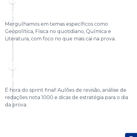
SETEMBRO
Aprofundamento por Área
Mergulhamos em temas específicos como
Geopolítica, Física no quotidiano, Química e
Literatura, com foco no que mais cai na prova.
OUTUBRO
Revisão Final e Estratégia
É hora do sprint final! Aulões de revisão, análise de
redações nota 1000 e dicas de estratégia para o dia
da prova.
Abr